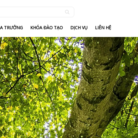
IA TRƯỞNG
KHÓA ĐÀO TẠO
DỊCH VỤ
LIÊN HỆ