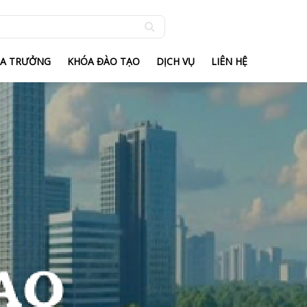
IA TRƯỞNG
KHÓA ĐÀO TẠO
DỊCH VỤ
LIÊN HỆ