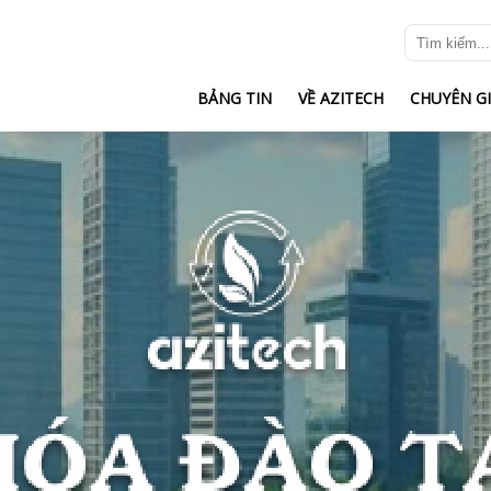
BẢNG TIN
VỀ AZITECH
CHUYÊN G