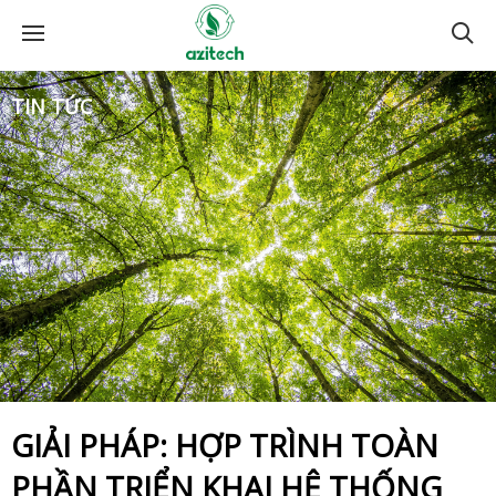
TIN TỨC
GIẢI PHÁP: HỢP TRÌNH TOÀN
PHẦN TRIỂN KHAI HỆ THỐNG