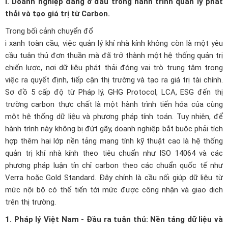
I. Doanh nghiệp đang ở đâu trong hành trình quản lý phát
thải và tạo giá trị từ Carbon.
Trong bối cảnh chuyển đổ
i xanh toàn cầu, việc quản lý khí nhà kính không còn là một yêu
cầu tuân thủ đơn thuần mà đã trở thành một hệ thống quản trị
chiến lược, nơi dữ liệu phát thải đóng vai trò trung tâm trong
việc ra quyết định, tiếp cận thị trường và tạo ra giá trị tài chính.
Sơ đồ 5 cấp độ từ Pháp lý, GHG Protocol, LCA, ESG đến thị
trường carbon thực chất là một hành trình tiến hóa của cùng
một hệ thống dữ liệu và phương pháp tính toán. Tuy nhiên, để
hành trình này không bị đứt gãy, doanh nghiệp bắt buộc phải tích
hợp thêm hai lớp nền tảng mang tính kỹ thuật cao là hệ thống
quản trị khí nhà kính theo tiêu chuẩn như ISO 14064 và các
phương pháp luận tín chỉ carbon theo các chuẩn quốc tế như
Verra hoặc Gold Standard. Đây chính là cầu nối giúp dữ liệu từ
mức nội bộ có thể tiến tới mức được công nhận và giao dịch
trên thị trường.
1. Pháp lý Việt Nam - Đầu ra tuân thủ: Nền tảng dữ liệu và