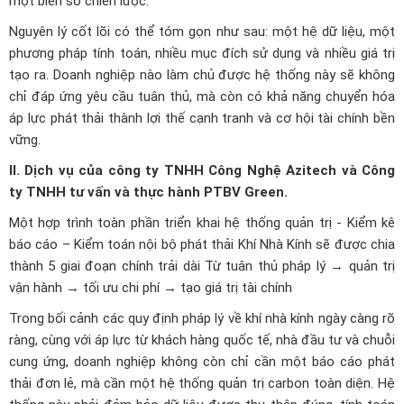
một biến số chiến lược.
Nguyên lý cốt lõi có thể tóm gọn như sau: một hệ dữ liệu, một
phương pháp tính toán, nhiều mục đích sử dụng và nhiều giá trị
tạo ra. Doanh nghiệp nào làm chủ được hệ thống này sẽ không
chỉ đáp ứng yêu cầu tuân thủ, mà còn có khả năng chuyển hóa
áp lực phát thải thành lợi thế cạnh tranh và cơ hội tài chính bền
vững.
II. Dịch vụ của công ty TNHH Công Nghệ Azitech và Công
ty TNHH tư vấn và thực hành PTBV Green.
Một hợp trình toàn phần triển khai hệ thống quản trị - Kiểm kê
báo cáo – Kiểm toán nội bộ phát thải Khí Nhà Kính sẽ được chia
thành 5 giai đoạn chính trải dài Từ tuân thủ pháp lý → quản trị
vận hành → tối ưu chi phí → tạo giá trị tài chính
Trong bối cảnh các quy định pháp lý về khí nhà kính ngày càng rõ
ràng, cùng với áp lực từ khách hàng quốc tế, nhà đầu tư và chuỗi
cung ứng, doanh nghiệp không còn chỉ cần một báo cáo phát
thải đơn lẻ, mà cần một hệ thống quản trị carbon toàn diện. Hệ