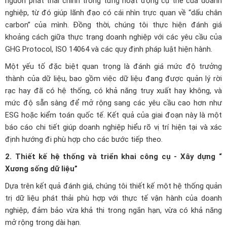
nguồn phát thải chính trong từng hoạt động cụ thể của doanh
nghiệp, từ đó giúp lãnh đạo có cái nhìn trực quan về “dấu chân
carbon” của mình. Đồng thời, chúng tôi thực hiện đánh giá
khoảng cách giữa thực trạng doanh nghiệp với các yêu cầu của
GHG Protocol, ISO 14064 và các quy định pháp luật hiện hành.
Một yếu tố đặc biệt quan trọng là đánh giá mức độ trưởng
thành của dữ liệu, bao gồm việc dữ liệu đang được quản lý rời
rạc hay đã có hệ thống, có khả năng truy xuất hay không, và
mức độ sẵn sàng để mở rộng sang các yêu cầu cao hơn như
ESG hoặc kiểm toán quốc tế. Kết quả của giai đoạn này là một
báo cáo chi tiết giúp doanh nghiệp hiểu rõ vị trí hiện tại và xác
định hướng đi phù hợp cho các bước tiếp theo.
2. Thiết kế hệ thống và triển khai công cụ - Xây dựng “
Xương sống dữ liệu”
Dựa trên kết quả đánh giá, chúng tôi thiết kế một hệ thống quản
trị dữ liệu phát thải phù hợp với thực tế vận hành của doanh
nghiệp, đảm bảo vừa khả thi trong ngắn hạn, vừa có khả năng
mở rộng trong dài hạn.