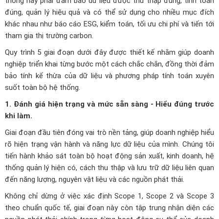
thống này phải đảm bảo dữ liệu được thu thập đúng, tính toán
đúng, quản lý hiệu quả và có thể sử dụng cho nhiều mục đích
khác nhau như báo cáo ESG, kiểm toán, tối ưu chi phí và tiến tới
tham gia thị trường carbon.
Quy trình 5 giai đoạn dưới đây được thiết kế nhằm giúp doanh
nghiệp triển khai từng bước một cách chắc chắn, đồng thời đảm
bảo tính kế thừa của dữ liệu và phương pháp tính toán xuyên
suốt toàn bộ hệ thống.
1. Đánh giá hiện trạng và mức sẵn sàng - Hiểu đúng trước
khi làm.
Giai đoạn đầu tiên đóng vai trò nền tảng, giúp doanh nghiệp hiểu
rõ hiện trạng vận hành và năng lực dữ liệu của mình. Chúng tôi
tiến hành khảo sát toàn bộ hoạt động sản xuất, kinh doanh, hệ
thống quản lý hiện có, cách thu thập và lưu trữ dữ liệu liên quan
đến năng lượng, nguyên vật liệu và các nguồn phát thải.
Không chỉ dừng ở việc xác định Scope 1, Scope 2 và Scope 3
theo chuẩn quốc tế, giai đoạn này còn tập trung nhận diện các