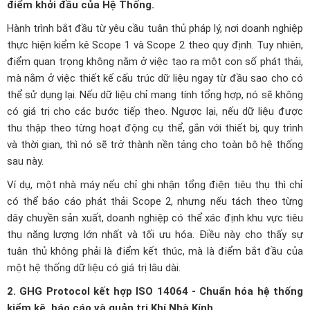
điểm khởi đầu của Hệ Thống.
Hành trình bắt đầu từ yêu cầu tuân thủ pháp lý, nơi doanh nghiệp
thực hiện kiểm kê Scope 1 và Scope 2 theo quy định. Tuy nhiên,
điểm quan trọng không nằm ở việc tạo ra một con số phát thải,
mà nằm ở việc thiết kế cấu trúc dữ liệu ngay từ đầu sao cho có
thể sử dụng lại. Nếu dữ liệu chỉ mang tính tổng hợp, nó sẽ không
có giá trị cho các bước tiếp theo. Ngược lại, nếu dữ liệu được
thu thập theo từng hoạt động cụ thể, gắn với thiết bị, quy trình
và thời gian, thì nó sẽ trở thành nền tảng cho toàn bộ hệ thống
sau này.
Ví dụ, một nhà máy nếu chỉ ghi nhận tổng điện tiêu thụ thì chỉ
có thể báo cáo phát thải Scope 2, nhưng nếu tách theo từng
dây chuyền sản xuất, doanh nghiệp có thể xác định khu vực tiêu
thụ năng lượng lớn nhất và tối ưu hóa. Điều này cho thấy sự
tuân thủ không phải là điểm kết thúc, mà là điểm bắt đầu của
một hệ thống dữ liệu có giá trị lâu dài.
2. GHG Protocol kết hợp ISO 14064 - Chuẩn hóa hệ thống
kiểm kê, báo cáo và quản trị Khí Nhà Kính.