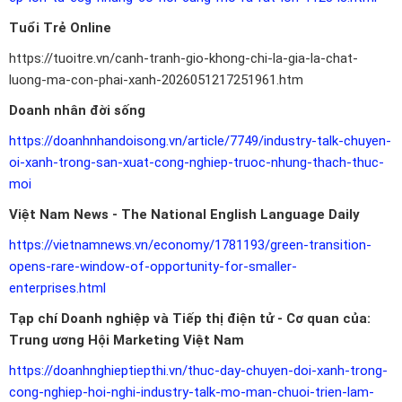
Tuổi Trẻ Online
https://tuoitre.vn/canh-tranh-gio-khong-chi-la-gia-la-chat-
luong-ma-con-phai-xanh-2026051217251961.htm
Doanh nhân đời sống
https://doanhnhandoisong.vn/article/7749/industry-talk-chuyen-
oi-xanh-trong-san-xuat-cong-nghiep-truoc-nhung-thach-thuc-
moi
Việt Nam News - The National English Language Daily
https://vietnamnews.vn/economy/1781193/green-transition-
opens-rare-window-of-opportunity-for-smaller-
enterprises.html
Tạp chí Doanh nghiệp và Tiếp thị điện tử - Cơ quan của:
Trung ương Hội Marketing Việt Nam
https://doanhnghieptiepthi.vn/thuc-day-chuyen-doi-xanh-trong-
cong-nghiep-hoi-nghi-industry-talk-mo-man-chuoi-trien-lam-