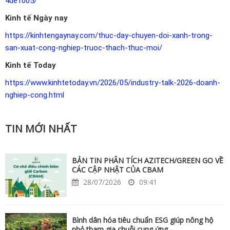
4de1005/
Kinh tế Ngày nay
https://kinhtengaynay.com/thuc-day-chuyen-doi-xanh-trong-
san-xuat-cong-nghiep-truoc-thach-thuc-moi/
Kinh tế Today
https://www.kinhtetoday.vn/2026/05/industry-talk-2026-doanh-
nghiep-cong.html
TIN MỚI NHẤT
BẢN TIN PHÂN TÍCH AZITECH/GREEN GO VỀ
CÁC CẬP NHẬT CỦA CBAM
28/07/2026
09:41
Bình dân hóa tiêu chuẩn ESG giúp nông hộ
nhỏ tham gia chuỗi cung ứng