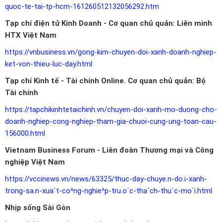
quoc-te-tai-tp-hcm-161260512132056292.htm
Tạp chí điện tử Kinh Doanh - Cơ quan chủ quản: Liên minh
HTX Việt Nam
https://vnbusiness.vn/gong-kim-chuyen-doi-xanh-doanh-nghiep-
ket-von-thieu-luc-day.html
Tạp chí Kinh tế - Tài chính Online. Cơ quan chủ quản: Bộ
Tài chính
https://tapchikinhtetaichinh.vn/chuyen-doi-xanh-mo-duong-cho-
doanh-nghiep-cong-nghiep-tham-gia-chuoi-cung-ung-toan-cau-
156000.html
Vietnam Business Forum - Liên đoàn Thương mại và Công
nghiệp Việt Nam
https://vccinews.vn/news/63325/thuc-day-chuye.n-do.i-xanh-
trong-sa.n-xua´t-co^ng-nghie^p-tru.o´c-tha´ch-thu´c-mo´i.html
Nhịp sống Sài Gòn