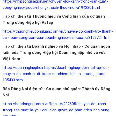
https://nhipsongsaigon.net/chuyen-doi-xanh-trong-san-xuat-
cong-nghiep-truoc-nhung-thach-thuc-moi-a194220.html
Tạp chí điện tử Thương hiệu và Công luận của cơ quan
Trung ương Hiệp hội Vatap
https://thuonghieucongluan.com.vn/chuyen-doi-xanh-tro-thanh-
bai-toan-song-con-cua-doanh-nghiep-san-xuat-a317972.html
Tạp chí điện tử Doanh nghiệp và Hội nhập - Cơ quan ngôn
luận của Trung ương Hiệp hội Doanh nghiệp nhỏ và vừa
Việt Nam
https://doanhnghiephoinhap.vn/doanh-nghiep-doi-mat-ap-luc-
chuyen-doi-xanh-ai-di-truoc-se-chiem-linh-thi-truong-truoc-
135433.html
Báo Đồng Nai điện tử - Cơ quan chủ quản: Thành ủy Đồng
Nai
https://baodongnai.com.vn/kinh-te/202605/chuyen-doi-xanh-
trong-san-xuat-la-yeu-cau-tien-quyet-de-phat-trien-ben-vung-