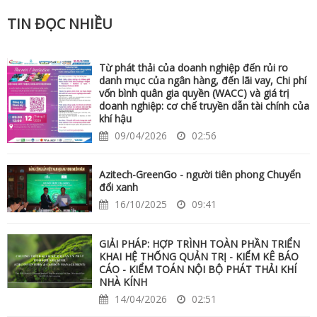
TIN ĐỌC NHIỀU
Từ phát thải của doanh nghiệp đến rủi ro
danh mục của ngân hàng, đến lãi vay, Chi phí
vốn bình quân gia quyền (WACC) và giá trị
doanh nghiệp: cơ chế truyền dẫn tài chính của
khí hậu
09/04/2026
02:56
Azitech-GreenGo - người tiên phong Chuyển
đổi xanh
16/10/2025
09:41
GIẢI PHÁP: HỢP TRÌNH TOÀN PHẦN TRIỂN
KHAI HỆ THỐNG QUẢN TRỊ - KIỂM KÊ BÁO
CÁO - KIỂM TOÁN NỘI BỘ PHÁT THẢI KHÍ
NHÀ KÍNH
14/04/2026
02:51