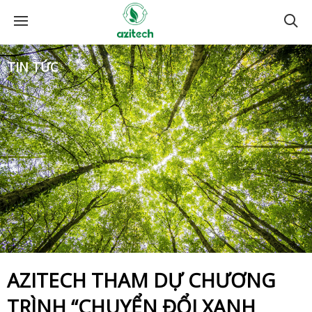
TIN TỨC
AZITECH THAM DỰ CHƯƠNG
TRÌNH “CHUYỂN ĐỔI XANH