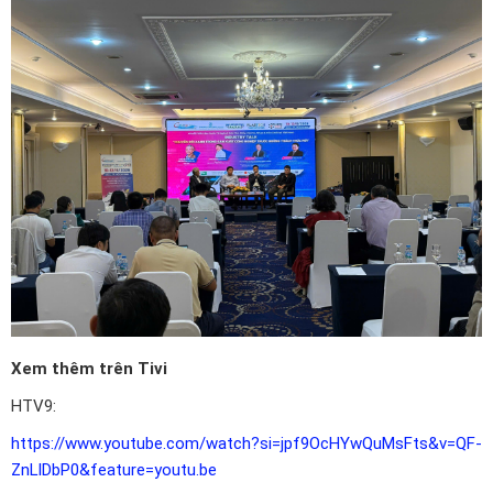
Xem thêm trên Tivi
HTV9:
https://www.youtube.com/watch?si=jpf9OcHYwQuMsFts&v=QF-
ZnLlDbP0&feature=youtu.be