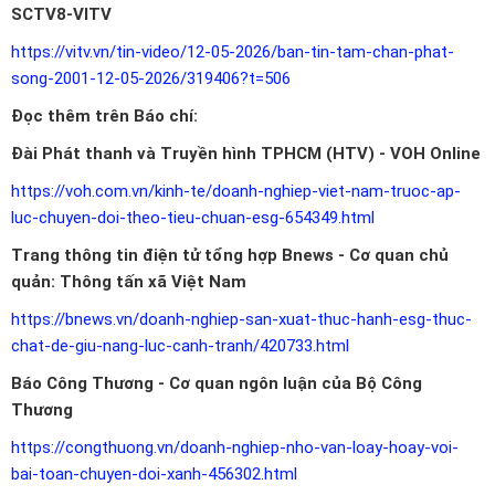
SCTV8-VITV
https://vitv.vn/tin-video/12-05-2026/ban-tin-tam-chan-phat-
song-2001-12-05-2026/319406?t=506
Đọc thêm trên Báo chí:
Đài Phát thanh và Truyền hình TPHCM (HTV) - VOH Online
https://voh.com.vn/kinh-te/doanh-nghiep-viet-nam-truoc-ap-
luc-chuyen-doi-theo-tieu-chuan-esg-654349.html
Trang thông tin điện tử tổng hợp Bnews - Cơ quan chủ
quản: Thông tấn xã Việt Nam
https://bnews.vn/doanh-nghiep-san-xuat-thuc-hanh-esg-thuc-
chat-de-giu-nang-luc-canh-tranh/420733.html
Báo Công Thương - Cơ quan ngôn luận của Bộ Công
Thương
https://congthuong.vn/doanh-nghiep-nho-van-loay-hoay-voi-
bai-toan-chuyen-doi-xanh-456302.html