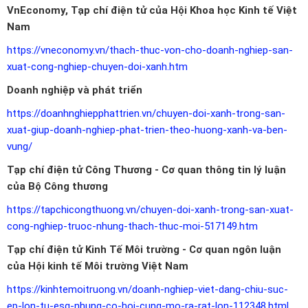
VnEconomy, Tạp chí điện tử của Hội Khoa học Kinh tế Việt
Nam
https://vneconomy.vn/thach-thuc-von-cho-doanh-nghiep-san-
xuat-cong-nghiep-chuyen-doi-xanh.htm
Doanh nghiệp và phát triển
https://doanhnghiepphattrien.vn/chuyen-doi-xanh-trong-san-
xuat-giup-doanh-nghiep-phat-trien-theo-huong-xanh-va-ben-
vung/
Tạp chí điện tử Công Thương - Cơ quan thông tin lý luận
của Bộ Công thương
https://tapchicongthuong.vn/chuyen-doi-xanh-trong-san-xuat-
cong-nghiep-truoc-nhung-thach-thuc-moi-517149.htm
Tạp chí điện tử Kinh Tế Môi trường - Cơ quan ngôn luận
của Hội kinh tế Môi trường Việt Nam
https://kinhtemoitruong.vn/doanh-nghiep-viet-dang-chiu-suc-
ep-lon-tu-esg-nhung-co-hoi-cung-mo-ra-rat-lon-112348.html